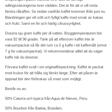
odlingssäsongerna över världen. Det är för att vi vill rosta
färska råkaffen. Se nedan varifrån kaffet kommer ifrån just nu.
Blandningen ger ett sött och fylligt kaffe med smak av kakao
och frukt. Samt en fin och härlig citrussyrlighet.
Dosera sju gram kaffe per dl vatten. Bryggtemperaturen bör
vara 92 till 96 grader. Tänk på att eftersom kaffet inte är
vakuumpackat så får det rum ca 5 g kaffe i ett kaffemått (emot
7 g för vakuumpackat). Vi rekommenderar alltid att du väger
kaffe när du doserar.
Förvara kaffet svalt i sin originalförpackning. Kaffet är packat
med kväve för att hålla sig färskt länge. Efter att påsen är
öppnad bör den förbrukas så snart som möjligt.
Består nu av:
50% Caturra och typica från Agua de Nieves, Peru.
50% Bourbon från Bateia, Brasilien.