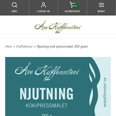
0
SÖK
LOGGA IN
KUNDVAGN
MENY
Hem
»
Kaffebönor
» Njutning kok-pressmalet 250 gram