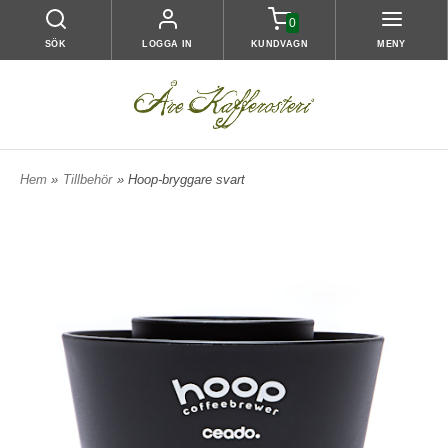
0
SÖK
LOGGA IN
KUNDVAGN
MENY
Hem
»
Tillbehör
» Hoop-bryggare svart